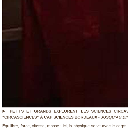
▶️
PETITS ET GRANDS EXPLORENT LES SCIENCES CIRCASS
"CIRCASCIENCES" À CAP SCIENCES BORDEAUX -
JUSQU’AU DI
Équilibre, force, vitesse, masse : ici, la physique se vit avec le cor