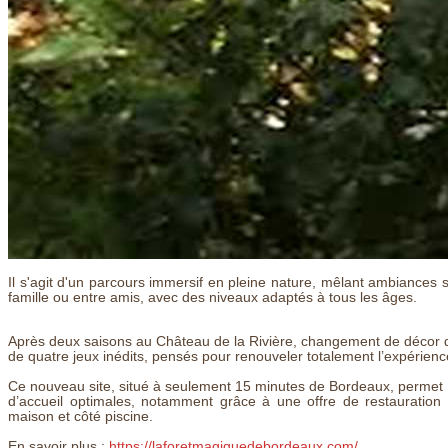
Il s'agit d'un parcours immersif en pleine nature, mêlant ambiances
famille ou entre amis, avec des niveaux adaptés à tous les âges.
Après deux saisons au Château de la Rivière, changement de décor d
de quatre jeux inédits, pensés pour renouveler totalement l’expérien
Ce nouveau site, situé à seulement 15 minutes de Bordeaux, permet d’a
d’accueil optimales, notamment grâce à une offre de restauration
maison et côté piscine.
En savoir plus :
https://laforetmagiquedebordeaux.com/