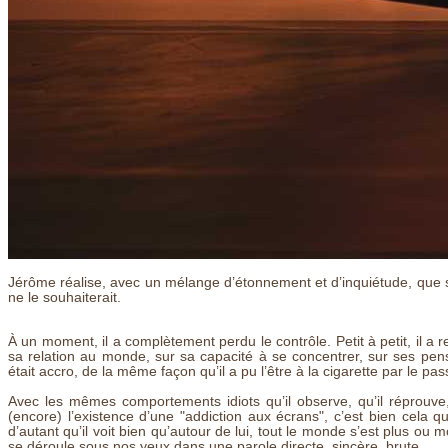
Jérôme réalise, avec un mélange d’étonnement et d’inquiétude, que s
ne le souhaiterait.
À un moment, il a complètement perdu le contrôle. Petit à petit, il 
sa relation au monde, sur sa capacité à se concentrer, sur ses pe
était accro, de la même façon qu’il a pu l’être à la cigarette par le pas
Avec les mêmes comportements idiots qu’il observe, qu’il réprouve
(encore) l’existence d’une "addiction aux écrans", c’est bien cela qu
d’autant qu’il voit bien qu’autour de lui, tout le monde s’est plus ou m
se déroule sous nos yeux dans une parole directe, sincère, brute.