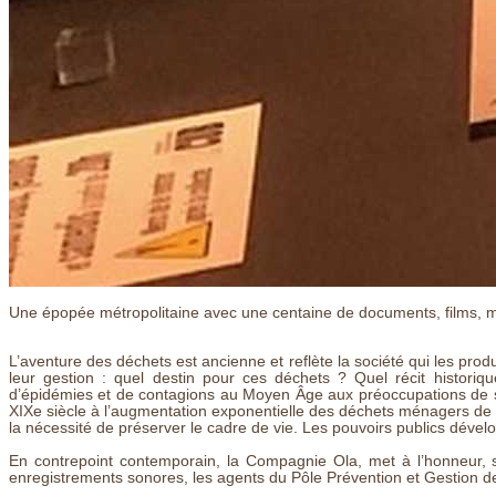
Une épopée métropolitaine avec une centaine de documents, films, ma
L’aventure des déchets est ancienne et reflète la société qui les pro
leur gestion : quel destin pour ces déchets ? Quel récit historiq
d’épidémies et de contagions au Moyen Âge aux préoccupations de sa
XIXe siècle à l’augmentation exponentielle des déchets ménagers de l
la nécessité de préserver le cadre de vie. Les pouvoirs publics dével
En contrepoint contemporain, la Compagnie Ola, met à l’honneur, s
enregistrements sonores, les agents du Pôle Prévention et Gestion 