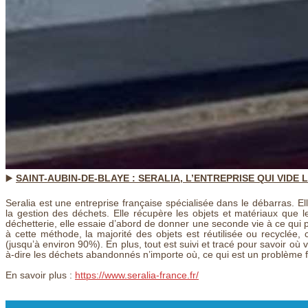
▶️
SAINT-AUBIN-DE-BLAYE : SERALIA, L’ENTREPRISE QUI VID
Seralia est une entreprise française spécialisée dans le débarras. Ell
la gestion des déchets. Elle récupère les objets et matériaux que le
déchetterie, elle essaie d’abord de donner une seconde vie à ce qui p
à cette méthode, la majorité des objets est réutilisée ou recyclée,
(jusqu’à environ 90%). En plus, tout est suivi et tracé pour savoir où 
à-dire les déchets abandonnés n’importe où, ce qui est un problème 
En savoir plus :
https://www.seralia-france.fr/